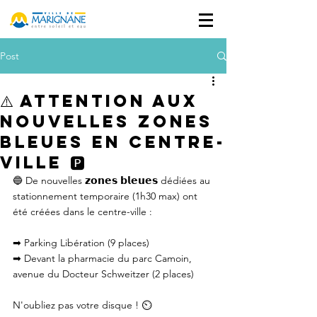
Post
⚠️ Attention aux
nouvelles Zones
Bleues en centre-
ville 🅿️
🔵 De nouvelles 𝘇𝗼𝗻𝗲𝘀 𝗯𝗹𝗲𝘂𝗲𝘀 dédiées au 
stationnement temporaire (1h30 max) ont 
été créées dans le centre-ville :
➡ Parking Libération (9 places)
➡ Devant la pharmacie du parc Camoin, 
avenue du Docteur Schweitzer (2 places)
N'oubliez pas votre disque ! ⏲