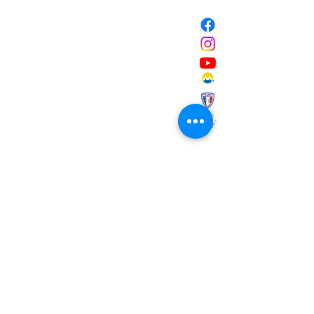
NOUS CONTACTER
Mairie de Marignane,
Cours Mirabeau,
13700 Marignane
Tél :
04 42 31 11 11
contact@ville-marignane.fr
Horaire d'ouverture au public
:
du lundi au vendredi
8h30 / 12h00 - 13h00 / 17h00
RECEVOIR LA LETTRE
D'INFORMATIONS
Saisissez votre adresse e-mail