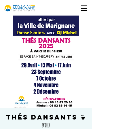
Thés Dansants 🍵
💃🏻