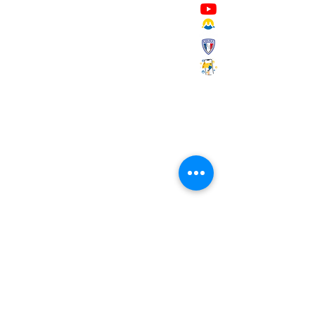
Mairie de Marignane,
Cours Mirabeau,
13700 Marignane
Tél :
04 42 31 11 11
contact@ville-marignane.fr
Horaire d'ouverture au public
:
du lundi au vendredi
8h30 / 12h00 - 13h00 / 17h00
RECEVOIR LA LETTRE
D'INFORMATIONS
Saisissez votre adresse e-mail
S'abonner