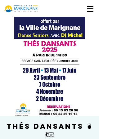
Thés Dansants 🍵
💃🏻