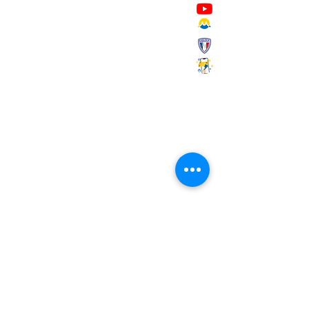
Mairie de Marignane,
Cours Mirabeau,
13700 Marignane
Tél :
04 42 31 11 11
contact@ville-marignane.fr
Horaire d'ouverture au public
:
du lundi au vendredi
8h30 / 12h00 - 13h00 / 17h00
RECEVOIR LA LETTRE
D'INFORMATIONS
Saisissez votre adresse e-mail
S'abonner