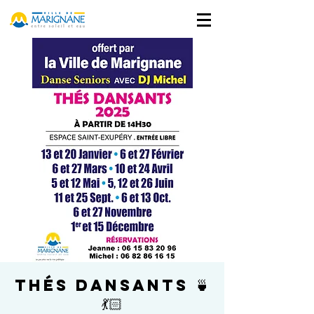
Thés Dansants 🍵
💃🏻