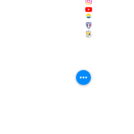
Mairie de Marignane,
Cours Mirabeau,
13700 Marignane
Tél :
04 42 31 11 11
contact@ville-marignane.fr
Horaire d'ouverture au public
:
du lundi au vendredi
8h30 / 12h00 - 13h00 / 17h00
RECEVOIR LA LETTRE
D'INFORMATIONS
Saisissez votre adresse e-mail
S'abonner