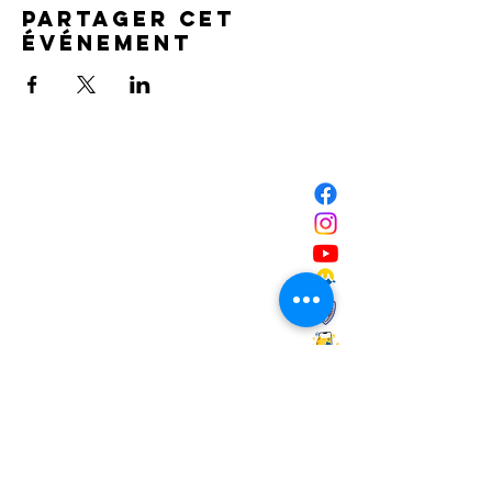
Partager cet
événement
NOUS CONTACTER
Mairie de Marignane,
Cours Mirabeau,
13700 Marignane
Tél :
04 42 31 11 11
contact@ville-marignane.fr
Horaire d'ouverture au public
:
du lundi au vendredi
8h30 / 12h00 - 13h00 / 17h00