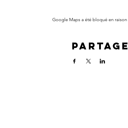
Google Maps a été bloqué en raison 
Partag
NOUS CONTACTER
Mairie de Marignane,
Cours Mirabeau,
13700 Marignane