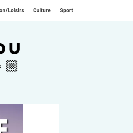
on/Loisirs
Culture
Sport
du
🏼