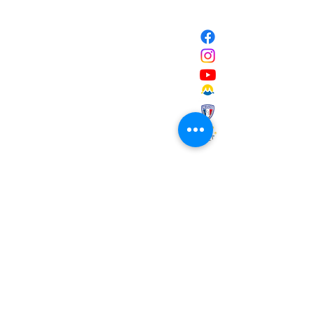
NOUS CONTACTER
Mairie de Marignane,
Cours Mirabeau,
13700 Marignane
Tél :
04 42 31 11 11
contact@ville-marignane.fr
Horaire d'ouverture au public
:
du lundi au vendredi
8h30 / 12h00 - 13h00 / 17h00
RECEVOIR LA LETTRE
D'INFORMATIONS
Saisissez votre adresse e-mail