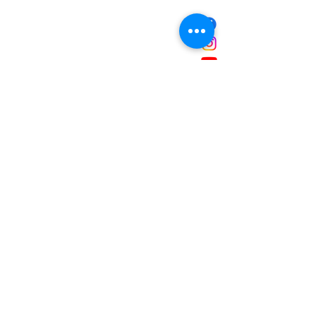
NOUS CONTACTER
Mairie de Marignane,
Cours Mirabeau,
13700 Marignane
Tél :
04 42 31 11 11
contact@ville-marignane.fr
Horaire d'ouverture au public
:
du lundi au vendredi
8h30 / 12h00 - 13h00 / 17h00
RECEVOIR LA LETTRE
D'INFORMATIONS
Saisissez votre adresse e-mail