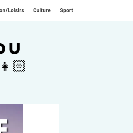
on/Loisirs
Culture
Sport
du
🏻