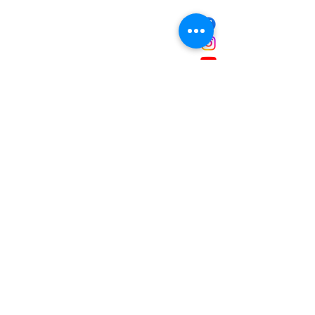
NOUS CONTACTER
Mairie de Marignane,
Cours Mirabeau,
13700 Marignane
Tél :
04 42 31 11 11
contact@ville-marignane.fr
Horaire d'ouverture au public
:
du lundi au vendredi
8h30 / 12h00 - 13h00 / 17h00
RECEVOIR LA LETTRE
D'INFORMATIONS
Saisissez votre adresse e-mail