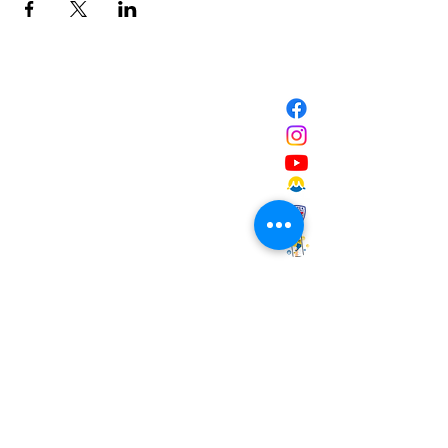
NOUS CONTACTER
Mairie de Marignane,
Cours Mirabeau,
13700 Marignane
Tél :
04 42 31 11 11
contact@ville-marignane.fr
Horaire d'ouverture au public
:
du lundi au vendredi
8h30 / 12h00 - 13h00 / 17h00
RECEVOIR LA LETTRE
D'INFORMATIONS