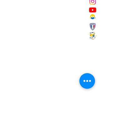
Mairie de Marignane,
Cours Mirabeau,
13700 Marignane
Tél :
04 42 31 11 11
contact@ville-marignane.fr
Horaire d'ouverture au public
:
du lundi au vendredi
8h30 / 12h00 - 13h00 / 17h00
RECEVOIR LA LETTRE
D'INFORMATIONS
Saisissez votre adresse e-mail
S'abonner