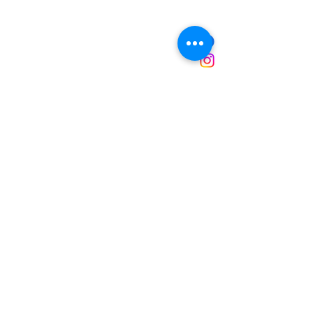
NOUS CONTACTER
Mairie de Marignane,
Cours Mirabeau,
13700 Marignane
Tél :
04 42 31 11 11
contact@ville-marignane.fr
Horaire d'ouverture au public
:
du lundi au vendredi
8h30 / 12h00 - 13h00 / 17h00
RECEVOIR LA LETTRE
D'INFORMATIONS
Saisissez votre adresse e-mail