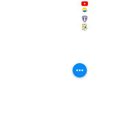
Mairie de Marignane,
Cours Mirabeau,
13700 Marignane
Tél :
04 42 31 11 11
contact@ville-marignane.fr
Horaire d'ouverture au public
:
du lundi au vendredi
8h30 / 12h00 - 13h00 / 17h00
RECEVOIR LA LETTRE
D'INFORMATIONS
Saisissez votre adresse e-mail
S'abonner