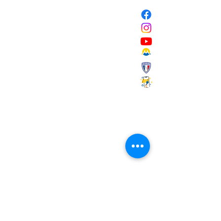
NOUS CONTACTER
Mairie de Marignane,
Cours Mirabeau,
13700 Marignane
Tél :
04 42 31 11 11
contact@ville-marignane.fr
Horaire d'ouverture au public
:
du lundi au vendredi
8h30 / 12h00 - 13h00 / 17h00
RECEVOIR LA LETTRE
D'INFORMATIONS
Saisissez votre adresse e-mail