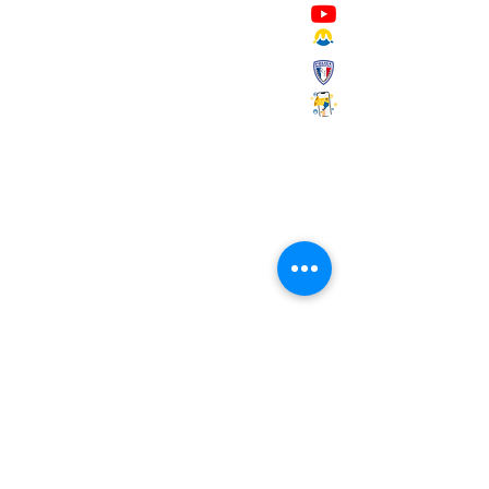
Mairie de Marignane,
Cours Mirabeau,
13700 Marignane
Tél :
04 42 31 11 11
contact@ville-marignane.fr
Horaire d'ouverture au public
:
du lundi au vendredi
8h30 / 12h00 - 13h00 / 17h00
RECEVOIR LA LETTRE
D'INFORMATIONS
Saisissez votre adresse e-mail
S'abonner