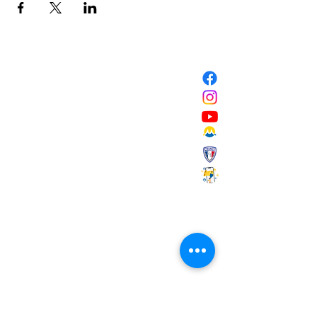
NOUS CONTACTER
Mairie de Marignane,
Cours Mirabeau,
13700 Marignane
Tél :
04 42 31 11 11
contact@ville-marignane.fr
Horaire d'ouverture au public
:
du lundi au vendredi
8h30 / 12h00 - 13h00 / 17h00
RECEVOIR LA LETTRE
D'INFORMATIONS