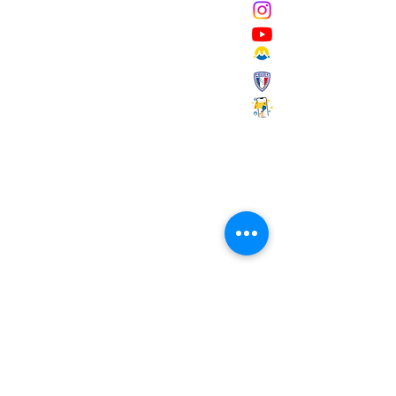
Mairie de Marignane,
Cours Mirabeau,
13700 Marignane
Tél :
04 42 31 11 11
contact@ville-marignane.fr
Horaire d'ouverture au public
:
du lundi au vendredi
8h30 / 12h00 - 13h00 / 17h00
RECEVOIR LA LETTRE
D'INFORMATIONS
Saisissez votre adresse e-mail
S'abonner