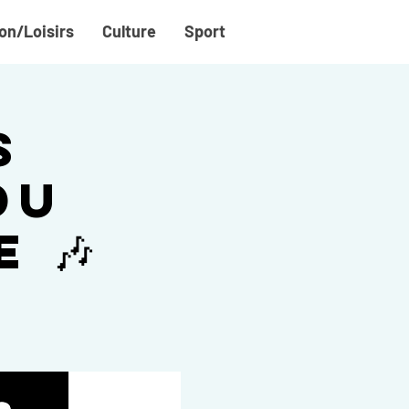
on/Loisirs
Culture
Sport
s
du
 🎶