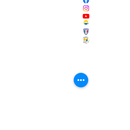
NOUS CONTACTER
Mairie de Marignane,
Cours Mirabeau,
13700 Marignane
Tél :
04 42 31 11 11
contact@ville-marignane.fr
Horaire d'ouverture au public
:
du lundi au vendredi
8h30 / 12h00 - 13h00 / 17h00
RECEVOIR LA LETTRE
D'INFORMATIONS
Saisissez votre adresse e-mail