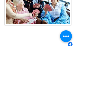
NOUS CONTACTER
Mairie de Marignane,
Cours Mirabeau,
13700 Marignane
Tél :
04 42 31 11 11
contact@ville-marignane.fr
Horaire d'ouverture au public
:
du lundi au vendredi
8h30 / 12h00 - 13h00 / 17h00