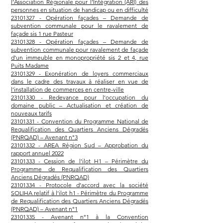
l’Association Régionale pour l’Intégration (ARI) des
personnes en situation de handicap ou en difficulté
23101327 - Opération façades – Demande de
subvention communale pour le ravalement de
façade sis 1 rue Pasteur
23101328 - Opération façades – Demande de
subvention communale pour ravalement de façade
d’un immeuble en monopropriété sis 2 et 4, rue
Puits Madame
23101329 - Exonération de loyers commerciaux
dans le cadre des travaux à réaliser en vue de
l’installation de commerces en centre-ville
23101330 - Redevance pour l’occupation du
domaine public – Actualisation et création de
nouveaux tarifs
23101331 - Convention du Programme National de
Requalification des Quartiers Anciens Dégradés
(PNRQAD) – Avenant n°3
23101332 - AREA Région Sud – Approbation du
rapport annuel 2022
23101333 - Cession de l’ilot H1 – Périmètre du
Programme de Requalification des Quartiers
Anciens Dégradés (PNRQAD)
23101334 - Protocole d’accord avec la société
SOLIHA relatif à l’ilot h1 - Périmètre du Programme
de Requalification des Quartiers Anciens Dégradés
(PNRQAD) – Avenant n°1
23101335 - Avenant n°1 à la Convention