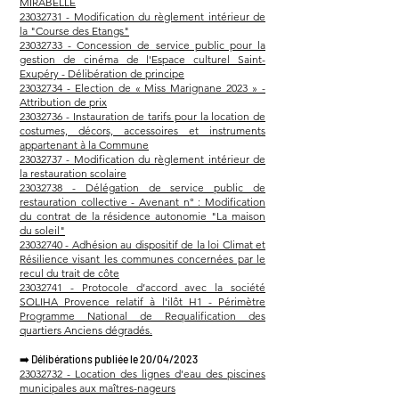
MIRABELLE
23032731 - Modification du règlement intérieur de
la "Course des Etangs"
23032733 - Concession de service public pour la
gestion de cinéma de l'Espace culturel Saint-
Exupéry - Délibération de principe
23032734 - Election de « Miss Marignane 2023 » -
Attribution de prix
23032736 - Instauration de tarifs pour la location de
costumes, décors, accessoires et instruments
appartenant à la Commune
23032737 - Modification du règlement intérieur de
la restauration scolaire
23032738 - Délégation de service public de
restauration collective - Avenant n° : Modification
du contrat de la résidence autonomie "La maison
du soleil"
23032740 - Adhésion au dispositif de la loi Climat et
Résilience visant les communes concernées par le
recul du trait de côte
23032741 - Protocole d’accord avec la société
SOLIHA Provence relatif à l'ilôt H1 - Périmètre
Programme National de Requalification des
quartiers Anciens dégradés.
➡️
Délibérations publiée le 20/04/2023
23032732 - Location des lignes d'eau des piscines
municipales aux maîtres-nageurs