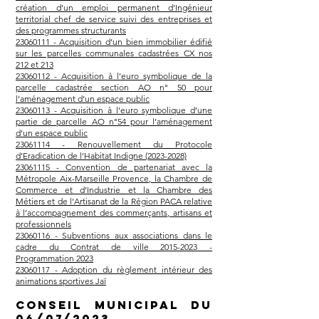
création d’un emploi permanent d’Ingénieur
territorial chef de service suivi des entreprises et
des programmes structurants
23060111 - Acquisition d’un bien immobilier édifié
sur les parcelles communales cadastrées CX nos
212 et 213
23060112 - Acquisition à l’euro symbolique de la
parcelle cadastrée section AO n° 50 pour
l’aménagement d’un espace public
23060113 - Acquisition à l’euro symbolique d’une
partie de parcelle AO n°54 pour l’aménagement
d’un espace public
23061114 - Renouvellement du Protocole
d’Eradication de l’Habitat Indigne (2023-2028)
23061115 - Convention de partenariat avec la
Métropole Aix-Marseille Provence, la Chambre de
Commerce et d’Industrie et la Chambre des
Métiers et de l’Artisanat de la Région PACA relative
à l’accompagnement des commerçants, artisans et
professionnels
23060116 - Subventions aux associations dans le
cadre du Contrat de ville 2015-2023 -
Programmation 2023
23060117 - Adoption du règlement intérieur des
animations sportives Jaï
Conseil municipal du
06/07/2023