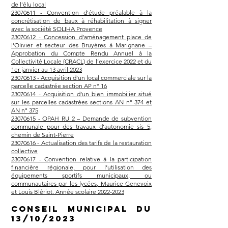
de l’élu local
23070611 - Convention d’étude préalable à la
concrétisation de baux à réhabilitation à signer
avec la société SOLIHA Provence
23070612 - Concession d’aménagement place de
l’Olivier et secteur des Bruyères à Marignane –
Approbation du Compte Rendu Annuel à la
Collectivité Locale (CRACL) de l’exercice 2022 et du
1er janvier au 13 avril 2023
23070613 - Acquisition d’un local commerciale sur la
parcelle cadastrée section AP n° 16
23070614 - Acquisition d’un bien immobilier situé
sur les parcelles cadastrées sections AN n° 374 et
AN n° 375
23070615 - OPAH RU 2 – Demande de subvention
communale pour des travaux d’autonomie sis 5,
chemin de Saint-Pierre
23070616 - Actualisation des tarifs de la restauration
collective
23070617 - Convention relative à la participation
financière régionale, pour l’utilisation des
équipements sportifs municipaux, ou
communautaires par les lycées, Maurice Genevoix
et Louis Blériot. Année scolaire 2022-2023
Conseil municipal du
13
/10/2023