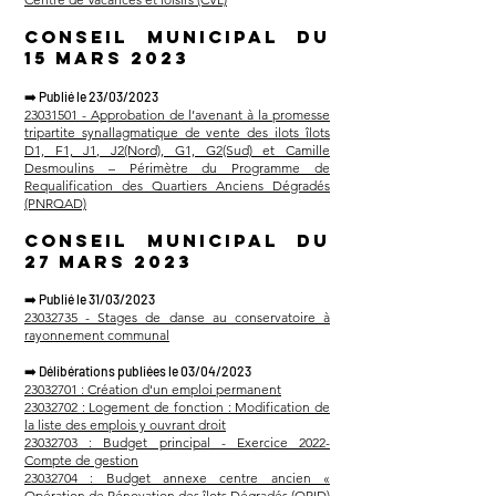
Conseil municipal du
15 mars 2023
➡️
Publié le 23/03/2023
23031501 - Approbation de l’avenant à la promesse
tripartite synallagmatique de vente des ilots îlots
D1, F1, J1, J2(Nord), G1, G2(Sud) et Camille
Desmoulins – Périmètre du Programme de
Requalification des Quartiers Anciens Dégradés
(PNRQAD)
Conseil municipal du
27 mars 2023
➡️
Publié le 31/03/2023
23032735 - Stages de danse au conservatoire à
rayonnement communal
➡️
Délibérations publiées le 03/04/2023
23032701 : Création d'un emploi permanent
23032702 : Logement de fonction : Modification de
la liste des emplois y ouvrant droit
23032703 : Budget principal - Exercice 2022-
Compte de gestion
23032704 : Budget annexe centre ancien «
Opération de Rénovation des îlots Dégradés (ORID)