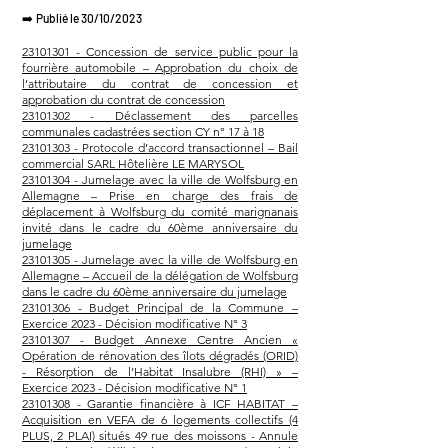
➡️
Publié le 30/10/2023
23101301 - Concession de service public pour la
fourrière automobile – Approbation du choix de
l’attributaire du contrat de
concession et
approbation du contrat de concession
23101302 - Déclassement des parcelles
communales cadastrées section CY n° 17 à 18
23101303 - Protocole d’accord transactionnel – Bail
commercial SARL Hôtelière LE MARYSOL
23101304 - Jumelage avec la ville de Wolfsburg en
Allemagne – Prise en charge des frais de
déplacement à Wolfsburg du comité marignanais
invité dans le cadre du 60ème anniversaire du
jumelage
23101305 - Jumelage avec la ville de Wolfsburg en
Allemagne – Accueil de la délégation de Wolfsburg
dans le cadre du 60ème anniversaire du jumelage
23101306 - Budget Principal de la Commune –
Exercice 2023 - Décision modificative N° 3
23101307 - Budget Annexe Centre Ancien «
Opération de rénovation des îlots dégradés (ORID)
- Résorption de l’Habitat Insalubre (RHI) » –
Exercice 2023 - Décision modificative N° 1
23101308 - Garantie financière à ICF HABITAT –
Acquisition en VEFA de 6 logements collectifs (4
PLUS, 2 PLAI) situés 49 rue des moissons - Annule