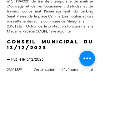
n°CT119/0001 de transfert temporaire de maitrise
d’ouvrage et de remboursement d’études et de
travaux concernant l’aménagement du parking
Saint Pierre, de la place Camille Desmoulins et des
rues attenantes sur la commune de Marignane
23101336 - Octroi de la protection fonctionnelle à
Madame Patricia COLIN, 1ère adjointe
Conseil municipal du
13
/12/2023
➡️
Publié le 13/12/2023
23101329 -
Organisation d’évènements et
d’animations festives à destination des séniors de la
Commune
23101335 -
Promesse tripartite synallagmatique de
vente des ilots îlots D1, F1, J1, J2(Nord), G1,
G2(Sud) et Camille Desmoulins – Périmètre du
Programme de Requalification des Quartiers
Anciens Dégradés (PNRQAD) – Avenant 2 de
prorogation de la durée de validité de la promesse
➡️
Publié le 28/12/2023
23121301 - Concession de service public pour la
gestion de cinéma de l'Espace culturel Saint-