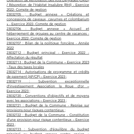
/ Résorption de l’Habitat Insalubre (RHI) - Exercice
2022- Compte de gestion
23032705 ; Budget annexe « Créations et
concessions de caveaux, cavurnes et colombarium
» - Exercice 2022- Compte de gestion
23032706 : Budget annexe « Accueil et
hébergement de groupes au centre de vacances -
Exercice 2022- Compte de gestion
23032707 : Bilan de la politique foncière - Année
2022
23032712 : Budget principal - Exercice 2022 -
Affectation du résultat
23032713 : Budget de la Commune – Exercice 2023
;-Taux des taxes locales
23032714 : Autorisations de programme et crédits
de paiement (AP/CP) – Exercice 2023 ;
23032719 : Subvention exceptionnelle
d’investissement Association la Roue d’or –
Exercice 2023 ;
23032720 : Conventions d’objectifs et de moyens
avec les associations – Exercice 2023 ;
23032721 : Budget de la Commune - Reprise sur
provisions pour risques contentieux ;
23032722 : Budget de la Commune - Constitution
d’une provision pour risque contentieux – Exercice
2023 ;
23032723 : Subvention d’équilibre du budget
principal au budget annexe centre ancien «