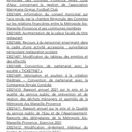
d’Azur concernant la gestion de l’association
Marignane Gignac Football Club
23021604: Information du conseil municipal sur
l’avis rendu par la chambre Régionale des Comptes
sur les relations financières entre la Métropole Aix-
Marseille-Provence et ses communes membres
23021605: Augmentation de la valeur faciale du titre
restaurant
23021606: Recours à du personnel enseignant dans
le cadre d’une activité accessoire : surveillance
périscolaire restauration scolaire
23021607: Modification du tableau des emplois et
des effectifs
23021608: Convention de partenariat avec la
société « TICKETNET »
23021609: Valorisation et soutien à la création
théâtrale – Convention de partenariat avec la
Compagnie Royale Comédie
23021610: Rapport annuel 2021 sur le prix et la
qualité du service public de prévention et de
gestion des déchets ménagers et assimilés de la
Métropole Aix-Marseille-Provence
23021611: Rapport annuel sur le prix et la Qualité
du service public de l’Eau et de l’Assainissement,
Rapports des délégataires de la Métropole Aix-
Marseille-Provence - Exercice 2021
23021612: Modification règlement intérieur du
Centre de Vacances et loisirs (CVL)