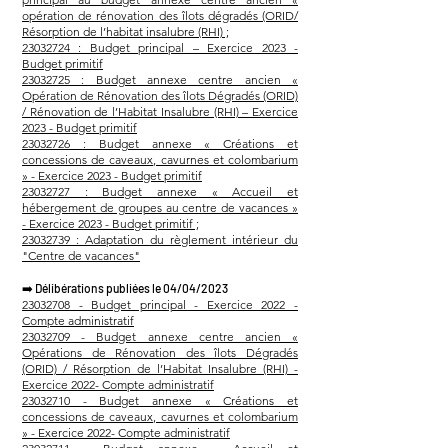
opération de rénovation des îlots dégradés (ORID/
Résorption de l’habitat insalubre (RHI) ;
23032724 : Budget principal – Exercice 2023 -
Budget primitif
23032725 : Budget annexe centre ancien «
Opération de Rénovation des îlots Dégradés (ORID)
/ Rénovation de l’Habitat Insalubre (RHI) – Exercice
2023 - Budget primitif
23032726 : Budget annexe « Créations et
concessions de caveaux, cavurnes et colombarium
» - Exercice 2023 - Budget primitif
23032727 : Budget annexe « Accueil et
hébergement de groupes au centre de vacances »
- Exercice 2023 - Budget primitif ;
23032739 : Adaptation du règlement intérieur du
"Centre de vacances"
➡️
Délibérations publiées le 04/04/2023
23032708 - Budget principal - Exercice 2022 -
Compte administratif
23032709 - Budget annexe centre ancien «
Opérations de Rénovation des îlots Dégradés
(ORID) / Résorption de l’Habitat Insalubre (RHI) -
Exercice 2022- Compte administratif
23032710 - Budget annexe « Créations et
concessions de caveaux, cavurnes et colombarium
» - Exercice 2022- Compte administratif