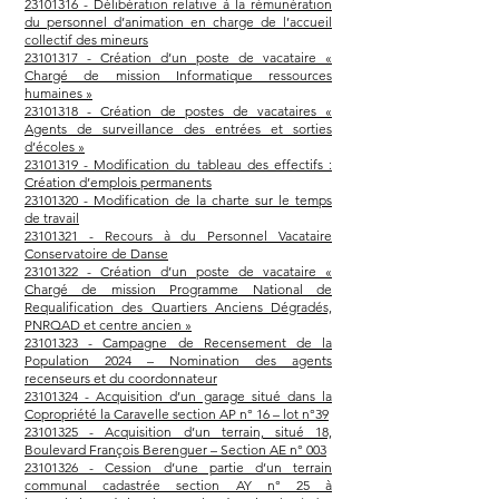
23101316 - Délibération relative à la rémunération
du personnel d’animation en charge de l’accueil
collectif des mineurs
23101317 - Création d’un poste de vacataire «
Chargé de mission Informatique ressources
humaines »
23101318 - Création de postes de vacataires «
Agents de surveillance des entrées et sorties
d’écoles »
23101319 - Modification du tableau des effectifs :
Création d’emplois permanents
23101320 - Modification de la charte sur le temps
de travail
23101321 - Recours à du Personnel Vacataire
Conservatoire de Danse
23101322 - Création d’un poste de vacataire «
Chargé de mission Programme National de
Requalification des Quartiers Anciens Dégradés,
PNRQAD et centre ancien »
23101323 - Campagne de Recensement de la
Population 2024 – Nomination des agents
recenseurs et du coordonnateur
23101324 - Acquisition d’un garage situé dans la
Copropriété la Caravelle section AP n° 16 – lot n°39
23101325 - Acquisition d’un terrain, situé 18,
Boulevard François Berenguer – Section AE n° 003
23101326 - Cession d’une partie d’un terrain
communal cadastrée section AY n° 25 à