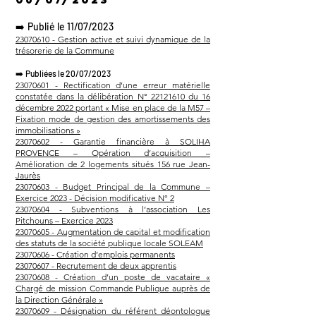
➡️
Publié le 11/07/2023
23070610 - Gestion active et suivi dynamique de la
trésorerie de la Commune
➡️
Publiées le 20/07/2023
23070601 - Rectification d’une erreur matérielle
constatée dans la délibération N° 22121610 du 16
décembre 2022 portant « Mise en place de la M57 –
Fixation mode de gestion des amortissements des
immobilisations »
23070602 - Garantie financière à SOLIHA
PROVENCE – Opération d’acquisition –
Amélioration de 2 logements situés 156 rue Jean-
Jaurès
23070603 - Budget Principal de la Commune –
Exercice 2023 - Décision modificative N° 2
23070604 - Subventions à l’association Les
Pitchouns – Exercice 2023
23070605 - Augmentation de capital et modification
des statuts de la société publique locale SOLEAM
23070606 - Création d’emplois permanents
23070607 - Recrutement de deux apprentis
23070608 - Création d’un poste de vacataire «
Chargé de mission Commande Publique auprès de
la Direction Générale »
23070609 - Désignation du référent déontologue