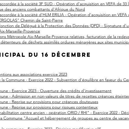
e accordée à la société 3F SUD - Opération d'acquisition en VEFA de 3
e des anciens combattants d'Afrique du Nord
e accordée à la société d'HLM ERILIA - Opération d'acquisition en VE
ERGOLAS" Chemin de Saint-Pierre
 fonction de Délégué à la Protection des Données (DPD) - Signature d'
Aix-Marseille-Provence
ons Métropole Aix-Marseille-Provence relatives, facturation de la redev
détenteurs de déchets assimilés ordures ménagères aux sites municipau
nicipal du 16 décembre
tions aux associations exercice 2023
e la Commune - Exercice 2022 - Subvention d'équilibre en faveur du 
ne - Exercice 2023 - Ouverture des crédits d'investissement
ne - Admission en non-valeurs de titres de recettes créances éteinte
ne - Reprise sur provisions pour créances douteuses
ne - Reprise sur provisions pour risques contentieux
bilitation centre ancien - opération ORID / RHI" - Exercice 2022 - Déci
la Commune "Accueil et hébergement de groupes au centre de vacance