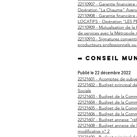
22110907 - Garantie financièr
Opération "La Chaume" Avenu
22110908 - Garantie financièr
LOCATIFS - Opération "LES P
22110909 - Mutualisation de la
de services avec la Métropole 
22110910 - Signatures conventi
producteurs professionnels ou 
➡️ Conseil mu
P
ublié le 22 décembre 2022
22121601 - Acomptes de subven
22121602 - Budget principal d
Sociale
22121603 - Budget de la Commu
22121604 - Budget de la Commu
22121605 - Budget de la Commu
22121606 - Budget de la Commu
22121607 - Budget annexe "réha
22121608 - Budget annexe de 
modificative n° 2