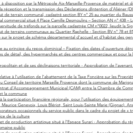
à disposition par la Métropole Aix-Marseille-Provence de matériel et de
 réception et la transmission des Déclarations dIntention d’Aliéner (D
sé de terrain communal, cadastré section BY n° 25 au quartier du Baus
cal commercial situé 4 Place Camille Desmoulins – Section AN n° 438 – L
servitude de tréfonds sur la parcelle cadastrée CM n°0022, lieudit la S
sé de terrains communaux au Quartier Raphelle - Section BV n° 78 et 8
 sur le projet de schéma départemental d’accueil et d’habitat des ge
ve au principe du repos dominical – Fixation des dates d’ouverture dér
s de détail, des hypermarchés et des centres commerciaux et pour l
ropolitain et de ses déclinaisons territoriale - Approbation de l’avenan
ative à l’utilisation de l’abattement de la Taxe Foncière sur les Proprié
e du Conseil de territoire Marseille Provence dont la commune de Marign
ontrat d’Accompagnement Municipal (CAM) entre la Chambre de Comme
 et la commune
à la participation financière régionale, pour l’utilisation des équipemen
 Maurice Genevoix, Louis Blériot, Saint Louis-Sainte Marie (Gignac). An
borateurs occasionnels du service public dans le cadre du projet de « tr
ice de la culture
et de production artistique situé à l’Espace Surari - Approbation du rè
omaine public