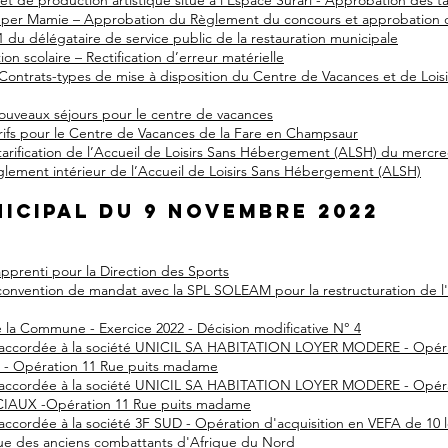
t de production artistique situé à l’Espace Surari - Approbation des ta
uper Mamie – Approbation du Règlement du concours et approbation de
 du délégataire de service public de la restauration municipale
tion scolaire – Rectification d’erreur matérielle
ontrats-types de mise à disposition du Centre de Vacances et de Loisi
ouveaux séjours pour le centre de vacances
arifs pour le Centre de Vacances de la Fare en Champsaur
 tarification de l’Accueil de Loisirs Sans Hébergement (ALSH) du mercre
èglement intérieur de l’Accueil de Loisirs Sans Hébergement (ALSH)
nicipal du 9 novembre 2022
pprenti pour la Direction des Sports
onvention de mandat avec la SPL SOLEAM pour la restructuration de l'i
 la Commune - Exercice 2022 - Décision modificative N° 4
re accordée à la société UNICIL SA HABITATION LOYER MODERE - Opéra
 - Opération 11 Rue puits madame
re accordée à la société UNICIL SA HABITATION LOYER MODERE - Opéra
IAUX -Opération 11 Rue puits madame
e accordée à la société 3F SUD - Opération d'acquisition en VEFA de 1
e des anciens combattants d'Afrique du Nord