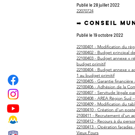
Publié le 28 juillet 2022
22070724
➡️ Conseil mu
Publié le 19 octobre 2022
22100401 - Modification du règ
22100402 - Budget principal de
22100403 - Budget annexe « réh
budget primitif
22100404 - Budget annexe « ac
1 au budget primitif
22100405 - Garantie financière 
22100406 - Adhésion de la Co
22100407 - Servitude légale pa
22100408 - AREA Région Sud –
22100409 - Modification du tab
22100410 - Création d’un post
2100411 - Recrutement d’un ap
22100412 - Recours à du perso
22100413 - Opération façades
Vieux Fours