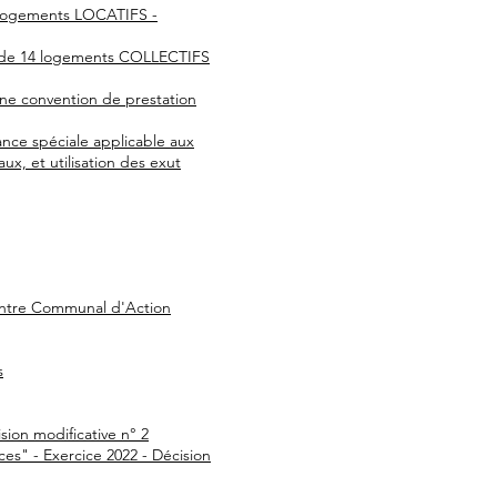
3 logements LOCATIFS -
FA de 14 logements COLLECTIFS
une convention de prestation
ance spéciale applicable aux
x, et utilisation des exut
Centre Communal d'Action
s
sion modificative n° 2
s" - Exercice 2022 - Décision