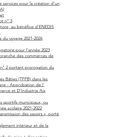
 services pour la création d’un
IA)
set
ot n° 3
ignore, au bénéfice d’ENEDIS
1
ns du voyage 2021-2026
ogatoire pour l’année 2023
a branche des commerces de
t n° 2 portant prorogation du
tés Bâties (TFPB) dans les
ane - Approbation de l’
rce et D’Industrie Aix
ts sportifs municipaux, ou
née scolaire 2021-2022
ansmission des savoirs », porté
glement intérieur et de la