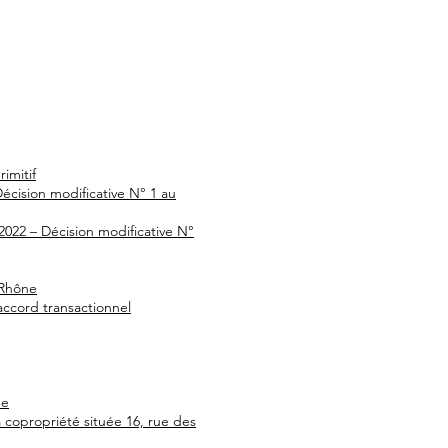
imitif
écision modificative N° 1 au
022 – Décision modificative N°
-Rhône
accord transactionnel
ue
copropriété située 16, rue des