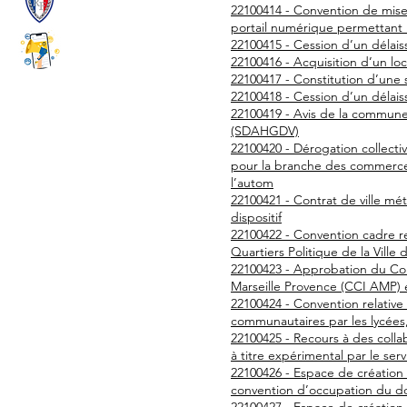
22100414 - Convention de mise 
portail numérique permettant la
22100415 - Cession d’un délais
22100416 - Acquisition d’un lo
22100417 - Constitution d’une 
22100418 - Cession d’un délais
22100419 - Avis de la commune
(SDAHGDV)
22100420 - Dérogation collecti
pour la branche des commerce
l’autom
22100421 - Contrat de ville mét
dispositif
22100422 - Convention cadre rel
Quartiers Politique de la Vill
22100423 - Approbation du C
Marseille Provence (CCI AMP)
22100424 - Convention relative 
communautaires par les lycées,
22100425 - Recours à des colla
à titre expérimental par le serv
22100426 - Espace de création 
convention d’occupation du d