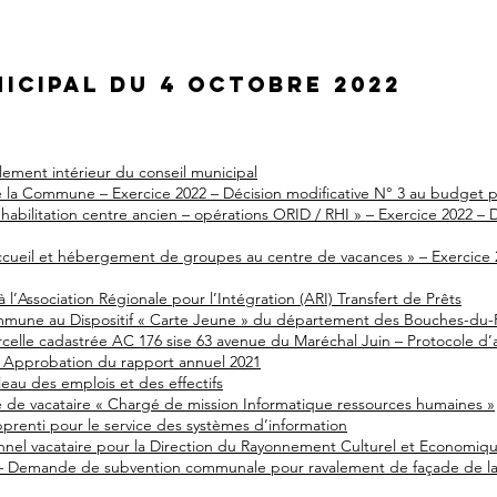
nicipal du 4 octobre 2022
lement intérieur du conseil municipal
 la Commune – Exercice 2022 – Décision modificative N° 3 au budget pr
abilitation centre ancien – opérations ORID / RHI » – Exercice 2022 – D
cueil et hébergement de groupes au centre de vacances » – Exercice 2
à l’Association Régionale pour l’Intégration (ARI) Transfert de Prêts
mmune au Dispositif « Carte Jeune » du département des Bouches-du
rcelle cadastrée AC 176 sise 63 avenue du Maréchal Juin – Protocole d’
 Approbation du rapport annuel 2021
leau des emplois et des effectifs
e de vacataire « Chargé de mission Informatique ressources humaines »
prenti pour le service des systèmes d’information
nnel vacataire pour la Direction du Rayonnement Culturel et Economiq
 – Demande de subvention communale pour ravalement de façade de la 