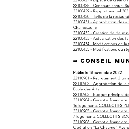
22100427 - Espace de création e
22100428 - Concours annuel S
22100429 - Rapport annuel 2021
22100430 - Tarifs de la restaura
22100431 - Approbation des « C
Champsaur »
22100432 - Création de deux n
22100433 - Actualisation des t
22100434 - Modifications de la
22100435 - Modifications du r
➡️ Conseil mu
Publié le 16 novembre 2022
22110901 - Recrutement d'un a
22110902 - Approbation de la c
École des Arts
22110903 - Budget principal de
22110904 - Garantie financiè
16 logements COLLECTIFS PLI
22110905 - Garantie financiè
7 logements COLLECTIFS SOC
22110906 - Garantie financièr
Opération "La Chaume" Avenu